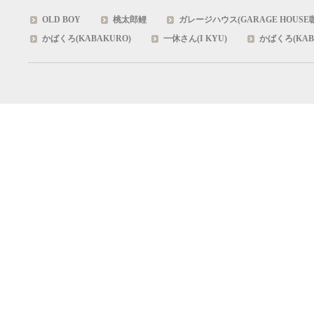
OLD BOY
桃太郎鲤
ガレージハウス(GARAGE HOUSE
かばくろ(KABAKURO)
一休さん(I KYU)
かばくろ(KAB