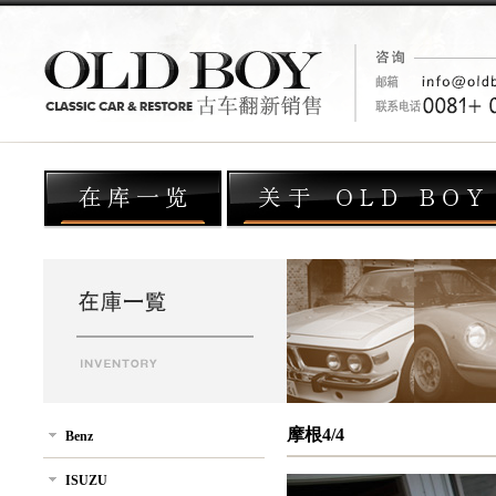
摩根4/4
Benz
ISUZU