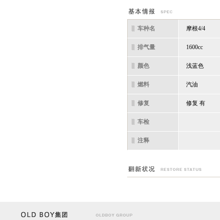
车种名
摩根4/4
排气量
1600cc
颜色
浅蓝色
燃料
汽油
修复
修复 有
车检
注释